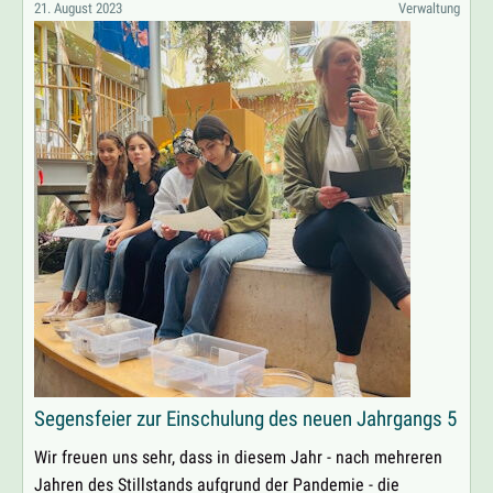
BESUCHEN
21. August 2023
Verwaltung
DAS
MARIENHOSPITAL
BRÜHL:
GESPRÄCHE
ÜBER
LEIDEN
UND
ABSCHIED
Segensfeier zur Einschulung des neuen Jahrgangs 5
Wir freuen uns sehr, dass in diesem Jahr - nach mehreren
Jahren des Stillstands aufgrund der Pandemie - die