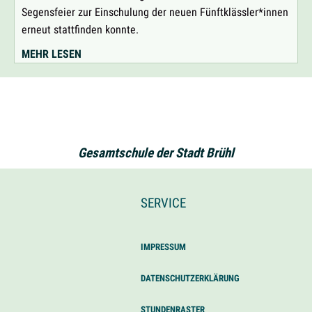
Segensfeier zur Einschulung der neuen Fünftklässler*innen
erneut stattfinden konnte.
SEGENSFEIER
MEHR LESEN
ZUR
EINSCHULUNG
DES
NEUEN
JAHRGANGS
Gesamtschule der Stadt Brühl
5
SERVICE
IMPRESSUM
DATENSCHUTZERKLÄRUNG
STUNDENRASTER