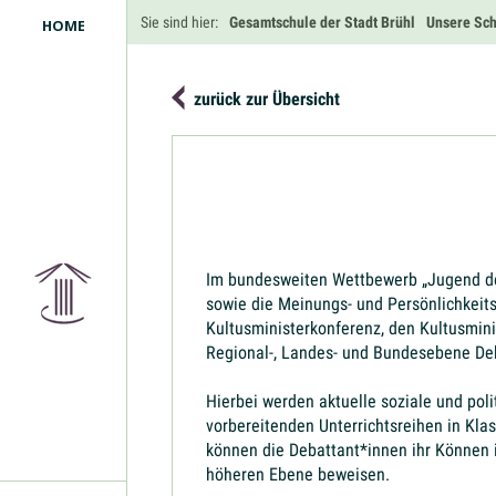
Navigation
Sie sind hier:
Gesamtschule der Stadt Brühl
Unsere Sc
HOME
überspringen
zurück zur Übersicht
Im bundesweiten Wettbewerb „Jugend deba
sowie die Meinungs- und Persönlichkeitsb
Kultusministerkonferenz, den Kultusmin
Regional-, Landes- und Bundesebene Deb
Hierbei werden aktuelle soziale und pol
vorbereitenden Unterrichtsreihen in Kla
können die Debattant*innen ihr Können 
höheren Ebene beweisen.